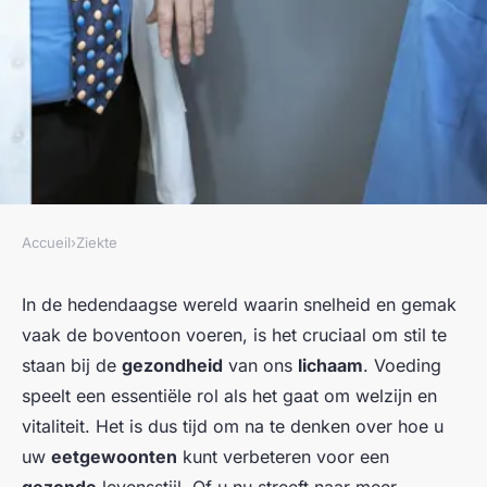
Accueil
›
Ziekte
ZIEKTE
Hoe kan ik mijn eetgewoonten
In de hedendaagse wereld waarin snelheid en gemak
vaak de boventoon voeren, is het cruciaal om stil te
aanpassen voor een betere
staan bij de
gezondheid
van ons
lichaam
. Voeding
gezondheid?
speelt een essentiële rol als het gaat om welzijn en
vitaliteit. Het is dus tijd om na te denken over hoe u
Clément
•
26 april 2025
•
6 min de lecture
uw
eetgewoonten
kunt verbeteren voor een