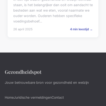
staan, is het belangrijker dan ooit om aandacht te
besteden aan wat we eten, vooral naarmate we
ouder worden. Ouderen hebben specifieke
voedingsbehoef...
26 april 2025
4 min leestijd →
Gezondheidspot
Jouw betrouwbare bron voor gezondheid en welzijn
Home
Juridische vermeldingen
Contact