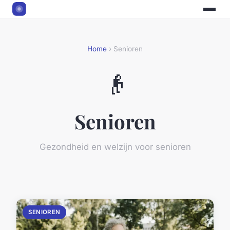
Home
› Senioren
👴
Senioren
Gezondheid en welzijn voor senioren
SENIOREN